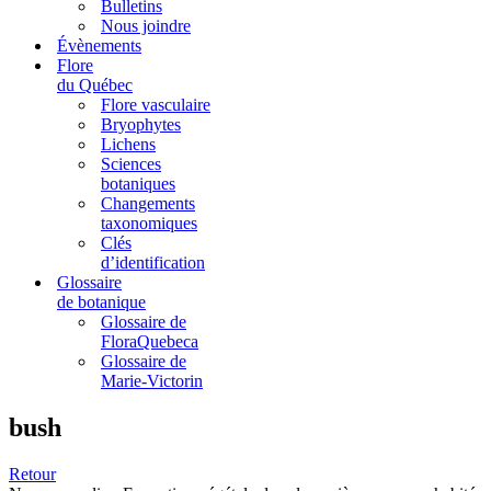
Bulletins
Nous joindre
Évènements
Flore
du Québec
Flore vasculaire
Bryophytes
Lichens
Sciences
botaniques
Changements
taxonomiques
Clés
d’identification
Glossaire
de botanique
Glossaire de
FloraQuebeca
Glossaire de
Marie-Victorin
bush
Retour