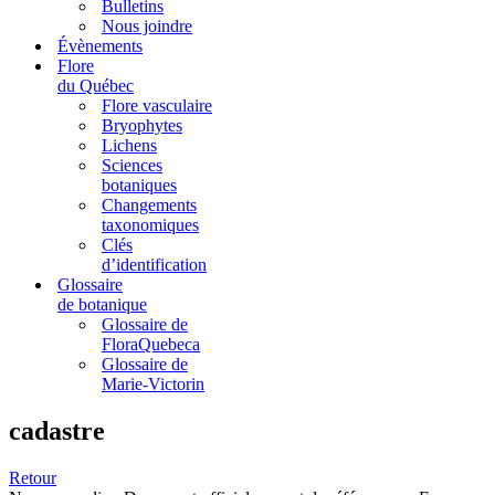
Bulletins
Nous joindre
Évènements
Flore
du Québec
Flore vasculaire
Bryophytes
Lichens
Sciences
botaniques
Changements
taxonomiques
Clés
d’identification
Glossaire
de botanique
Glossaire de
FloraQuebeca
Glossaire de
Marie-Victorin
cadastre
Retour