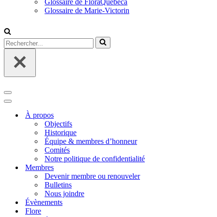
Glossaire de FloraQuebeca
Glossaire de Marie-Victorin
Rechercher...
Menu
de
Menu
navigation
de
À propos
navigation
Objectifs
Historique
Équipe & membres d’honneur
Comités
Notre politique de confidentialité
Membres
Devenir membre ou renouveler
Bulletins
Nous joindre
Évènements
Flore