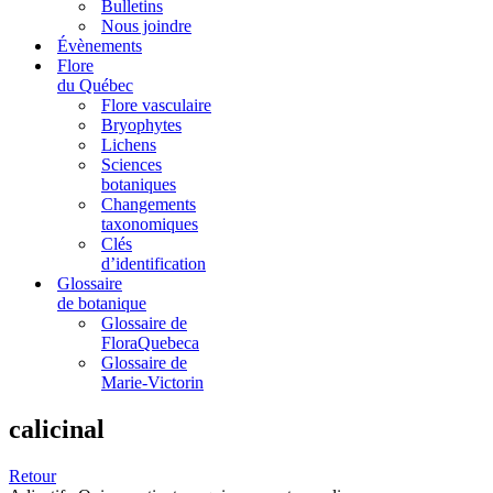
Bulletins
Nous joindre
Évènements
Flore
du Québec
Flore vasculaire
Bryophytes
Lichens
Sciences
botaniques
Changements
taxonomiques
Clés
d’identification
Glossaire
de botanique
Glossaire de
FloraQuebeca
Glossaire de
Marie-Victorin
calicinal
Retour