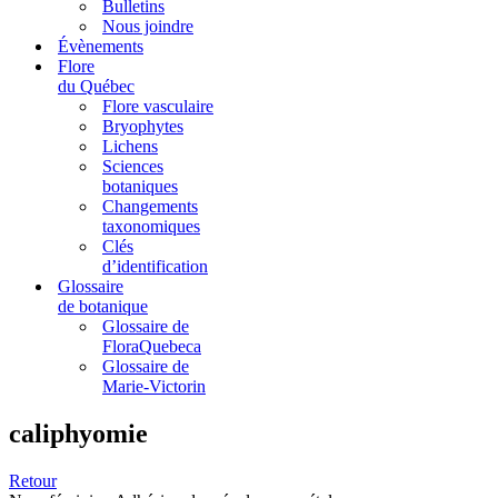
Bulletins
Nous joindre
Évènements
Flore
du Québec
Flore vasculaire
Bryophytes
Lichens
Sciences
botaniques
Changements
taxonomiques
Clés
d’identification
Glossaire
de botanique
Glossaire de
FloraQuebeca
Glossaire de
Marie-Victorin
caliphyomie
Retour