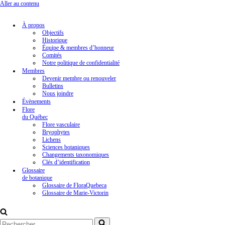
Aller au contenu
À propos
Objectifs
Historique
Équipe & membres d’honneur
Comités
Notre politique de confidentialité
Membres
Devenir membre ou renouveler
Bulletins
Nous joindre
Évènements
Flore
du Québec
Flore vasculaire
Bryophytes
Lichens
Sciences botaniques
Changements taxonomiques
Clés d’identification
Glossaire
de botanique
Glossaire de FloraQuebeca
Glossaire de Marie-Victorin
Rechercher...