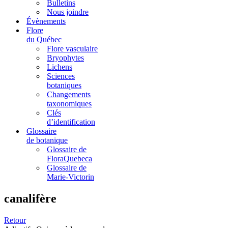
Bulletins
Nous joindre
Évènements
Flore
du Québec
Flore vasculaire
Bryophytes
Lichens
Sciences
botaniques
Changements
taxonomiques
Clés
d’identification
Glossaire
de botanique
Glossaire de
FloraQuebeca
Glossaire de
Marie-Victorin
canalifère
Retour