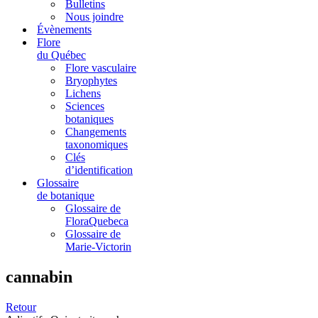
Bulletins
Nous joindre
Évènements
Flore
du Québec
Flore vasculaire
Bryophytes
Lichens
Sciences
botaniques
Changements
taxonomiques
Clés
d’identification
Glossaire
de botanique
Glossaire de
FloraQuebeca
Glossaire de
Marie-Victorin
cannabin
Retour