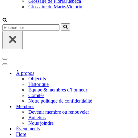
Glossaire de FloraQuebeca
Glossaire de Marie-Victorin
Rechercher...
Menu
de
Menu
navigation
de
À propos
navigation
Objectifs
Historique
Équipe & membres d’honneur
Comités
Notre politique de confidentialité
Membres
Devenir membre ou renouveler
Bulletins
Nous joindre
Évènements
Flore