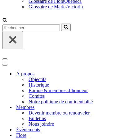
Glossaire de FloraQuebeca
Glossaire de Marie-Victorin
Rechercher...
Menu
de
Menu
navigation
de
À propos
navigation
Objectifs
Historique
Équipe & membres d’honneur
Comités
Notre politique de confidentialité
Membres
Devenir membre ou renouveler
Bulletins
Nous joindre
Évènements
Flore