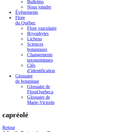
Bulletins
Nous joindre
Évènements
Flore
du Québec
Flore vasculaire
Bryophytes
Lichens
Sciences
botaniques
Changements
taxonomiques
Clés
d’identification
Glossaire
de botanique
Glossaire de
FloraQuebeca
Glossaire de
Marie-Victorin
capréolé
Retour