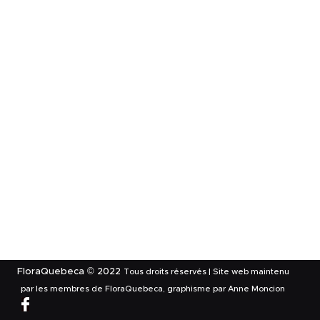
FloraQuebeca © 2022
Tous droits réservés | Site web maintenu
par les membres de FloraQuebeca, graphisme par Anne Moncion