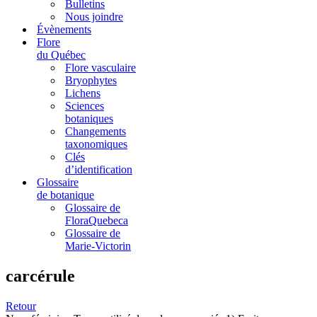
Bulletins
Nous joindre
Évènements
Flore
du Québec
Flore vasculaire
Bryophytes
Lichens
Sciences
botaniques
Changements
taxonomiques
Clés
d’identification
Glossaire
de botanique
Glossaire de
FloraQuebeca
Glossaire de
Marie-Victorin
carcérule
Retour