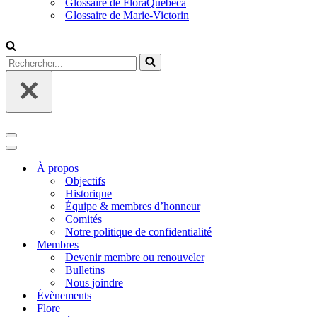
Glossaire de FloraQuebeca
Glossaire de Marie-Victorin
Rechercher...
Menu
de
Menu
navigation
de
À propos
navigation
Objectifs
Historique
Équipe & membres d’honneur
Comités
Notre politique de confidentialité
Membres
Devenir membre ou renouveler
Bulletins
Nous joindre
Évènements
Flore