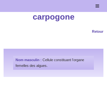
Aller
carpogone
au
contenu
Retour
Nom masculin :
Cellule constituant l'organe
femelles des algues.