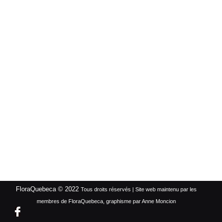
FloraQuebeca © 2022
Tous droits réservés | Site web maintenu par les
membres de FloraQuebeca, graphisme par Anne Moncion