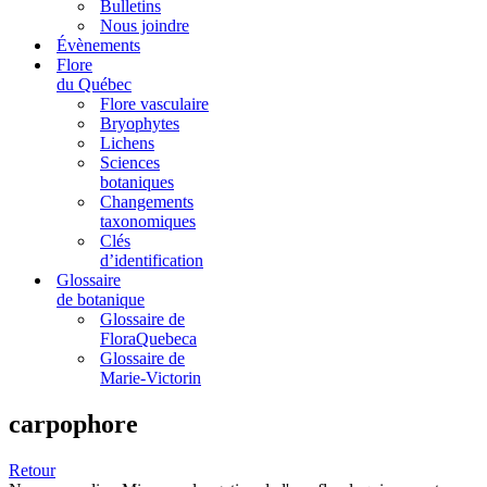
Bulletins
Nous joindre
Évènements
Flore
du Québec
Flore vasculaire
Bryophytes
Lichens
Sciences
botaniques
Changements
taxonomiques
Clés
d’identification
Glossaire
de botanique
Glossaire de
FloraQuebeca
Glossaire de
Marie-Victorin
carpophore
Retour