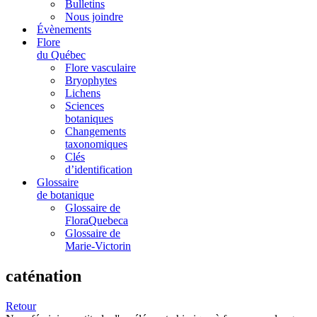
Bulletins
Nous joindre
Évènements
Flore
du Québec
Flore vasculaire
Bryophytes
Lichens
Sciences
botaniques
Changements
taxonomiques
Clés
d’identification
Glossaire
de botanique
Glossaire de
FloraQuebeca
Glossaire de
Marie-Victorin
caténation
Retour