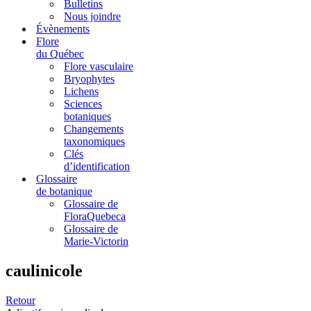
Bulletins
Nous joindre
Évènements
Flore
du Québec
Flore vasculaire
Bryophytes
Lichens
Sciences
botaniques
Changements
taxonomiques
Clés
d’identification
Glossaire
de botanique
Glossaire de
FloraQuebeca
Glossaire de
Marie-Victorin
caulinicole
Retour