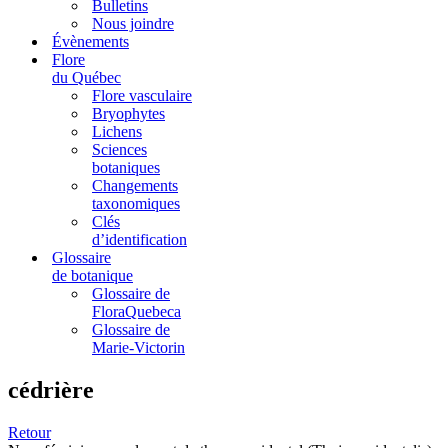
Bulletins
Nous joindre
Évènements
Flore
du Québec
Flore vasculaire
Bryophytes
Lichens
Sciences
botaniques
Changements
taxonomiques
Clés
d’identification
Glossaire
de botanique
Glossaire de
FloraQuebeca
Glossaire de
Marie-Victorin
cédrière
Retour