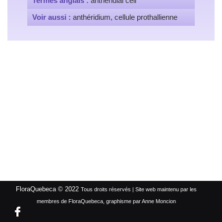
Termes anglais :
antheridial cell
Voir aussi :
anthéridium, cellule prothallienne
FloraQuebeca © 2022
Tous droits réservés | Site web maintenu par les
membres de FloraQuebeca, graphisme par Anne Moncion