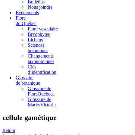
Bulletins
Nous joindre
Évènements
Flore
du Québec
Flore vasculaire
Bryophytes
Lichens
Sciences
botaniques
Changements
taxonomiques
Clés
d’identification
Glossaire
de botanique
Glossaire de
FloraQuebeca
Glossaire de
Marie-Victorin
cellule gamétique
Retour