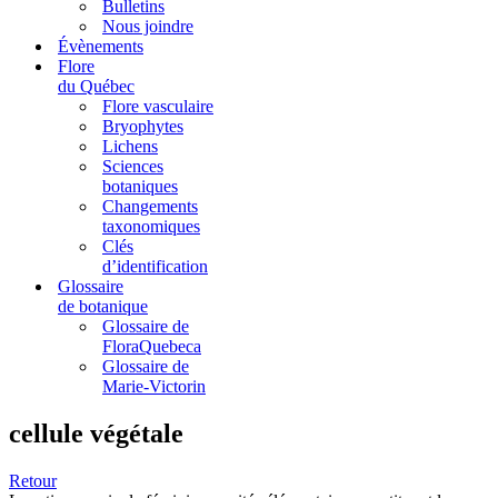
Bulletins
Nous joindre
Évènements
Flore
du Québec
Flore vasculaire
Bryophytes
Lichens
Sciences
botaniques
Changements
taxonomiques
Clés
d’identification
Glossaire
de botanique
Glossaire de
FloraQuebeca
Glossaire de
Marie-Victorin
cellule végétale
Retour