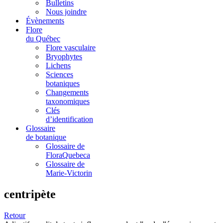
Bulletins
Nous joindre
Évènements
Flore
du Québec
Flore vasculaire
Bryophytes
Lichens
Sciences
botaniques
Changements
taxonomiques
Clés
d’identification
Glossaire
de botanique
Glossaire de
FloraQuebeca
Glossaire de
Marie-Victorin
centripète
Retour