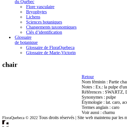
du Québec
Flore vasculaire
Bryophytes
Lichens
Sciences botaniques
Changements taxonomiques
Clés d’identification
Glossaire
de botanique
Glossaire de FloraQuebeca
Glossaire de Marie-Victorin
chair
Retour
Nom féminin :
Partie cha
Notes :
Ex.: la pulpe d'u
Références :
SWARTZ, D.,
Synonymes :
pulpe
Étymologie :
lat. caro, a
Termes anglais :
caro
Voir aussi :
charnu
Tous droits réservés | Site web maintenu par l
FloraQuebeca © 2022