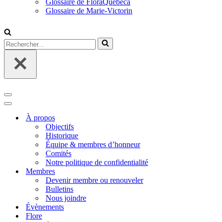
Glossaire de FloraQuebeca
Glossaire de Marie-Victorin
Rechercher...
Menu
de
Menu
navigation
de
À propos
navigation
Objectifs
Historique
Équipe & membres d’honneur
Comités
Notre politique de confidentialité
Membres
Devenir membre ou renouveler
Bulletins
Nous joindre
Évènements
Flore