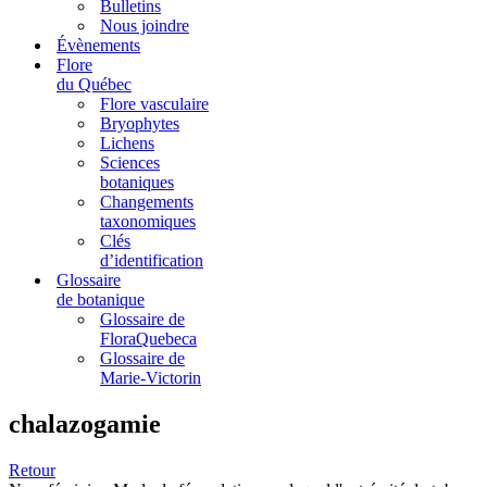
Bulletins
Nous joindre
Évènements
Flore
du Québec
Flore vasculaire
Bryophytes
Lichens
Sciences
botaniques
Changements
taxonomiques
Clés
d’identification
Glossaire
de botanique
Glossaire de
FloraQuebeca
Glossaire de
Marie-Victorin
chalazogamie
Retour