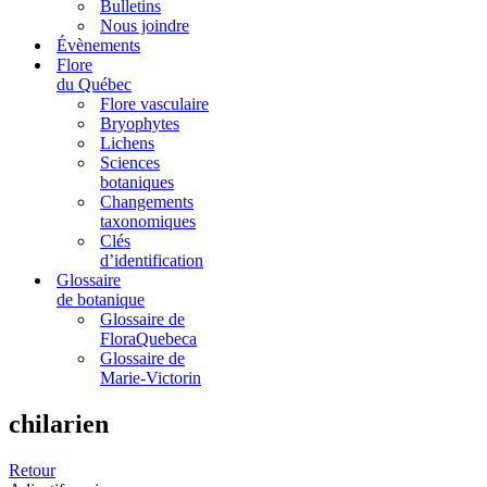
Bulletins
Nous joindre
Évènements
Flore
du Québec
Flore vasculaire
Bryophytes
Lichens
Sciences
botaniques
Changements
taxonomiques
Clés
d’identification
Glossaire
de botanique
Glossaire de
FloraQuebeca
Glossaire de
Marie-Victorin
chilarien
Retour