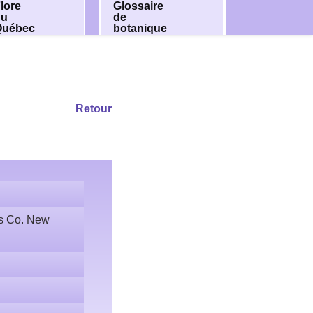
lore
Glossaire
du
de
Québec
botanique
Retour
ss Co. New