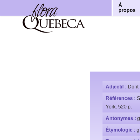
À
propos
Aller
au
contenu
Adjectif :
Dont 
Références :
S
York. 520 p.
Antonymes :
g
Étymologie :
g