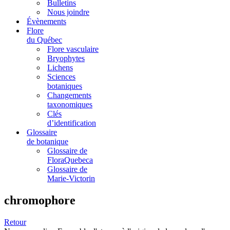
Bulletins
Nous joindre
Évènements
Flore
du Québec
Flore vasculaire
Bryophytes
Lichens
Sciences
botaniques
Changements
taxonomiques
Clés
d’identification
Glossaire
de botanique
Glossaire de
FloraQuebeca
Glossaire de
Marie-Victorin
chromophore
Retour