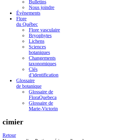
Bulletins
Nous joindre
Évènements
Flore
du Québec
Flore vasculaire
Bryophytes
Lichens
Sciences
botaniques
Changements
taxonomiques
Clés
d’identification
Glossaire
de botanique
Glossaire de
FloraQuebeca
Glossaire de
Marie-Victorin
cimier
Retour