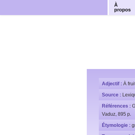
À
propos
Aller
au
contenu
Adjectif :
À fru
Source :
Lexiq
Références :
G
Vaduz, 895 p.
Étymologie :
g