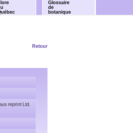
lore
Glossaire
du
de
Québec
botanique
Retour
us reprint Ltd.