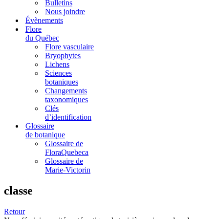
Bulletins
Nous joindre
Évènements
Flore
du Québec
Flore vasculaire
Bryophytes
Lichens
Sciences
botaniques
Changements
taxonomiques
Clés
d’identification
Glossaire
de botanique
Glossaire de
FloraQuebeca
Glossaire de
Marie-Victorin
classe
Retour