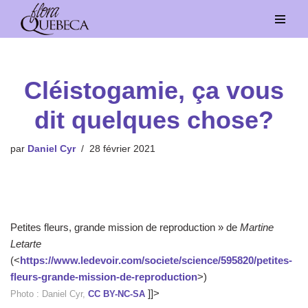
Aller
au
contenu
Cléistogamie, ça vous
dit quelques chose?
par
Daniel Cyr
28 février 2021
Petites fleurs, grande mission de reproduction » de
Martine
Letarte
(<
https://www.ledevoir.com/societe/science/595820/petites-
fleurs-grande-mission-de-reproduction
>)
]]>
Photo : Daniel Cyr,
CC BY-NC-SA