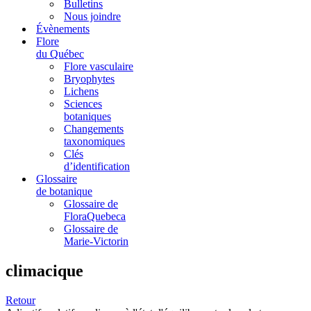
Bulletins
Nous joindre
Évènements
Flore
du Québec
Flore vasculaire
Bryophytes
Lichens
Sciences
botaniques
Changements
taxonomiques
Clés
d’identification
Glossaire
de botanique
Glossaire de
FloraQuebeca
Glossaire de
Marie-Victorin
climacique
Retour