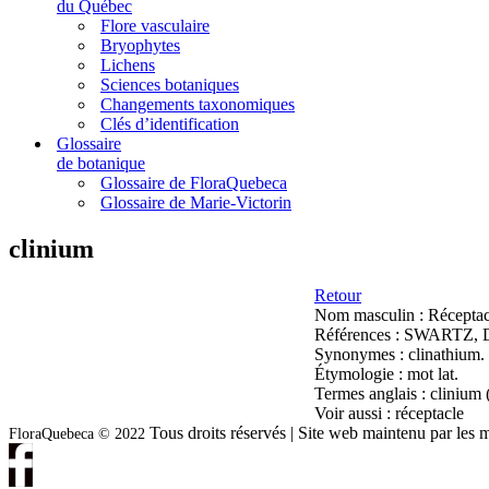
du Québec
Flore vasculaire
Bryophytes
Lichens
Sciences botaniques
Changements taxonomiques
Clés d’identification
Glossaire
de botanique
Glossaire de FloraQuebeca
Glossaire de Marie-Victorin
clinium
Retour
Nom masculin :
Réceptac
Références :
SWARTZ, D.,
Synonymes :
clinathium.
Étymologie :
mot lat.
Termes anglais :
clinium (
Voir aussi :
réceptacle
Tous droits réservés | Site web maintenu par l
FloraQuebeca © 2022