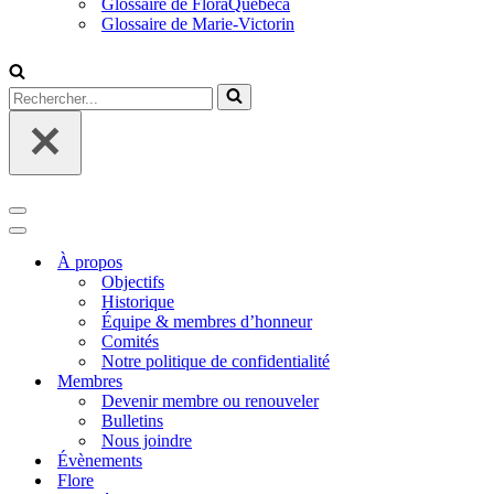
Glossaire de FloraQuebeca
Glossaire de Marie-Victorin
Rechercher...
Menu
de
Menu
navigation
de
À propos
navigation
Objectifs
Historique
Équipe & membres d’honneur
Comités
Notre politique de confidentialité
Membres
Devenir membre ou renouveler
Bulletins
Nous joindre
Évènements
Flore