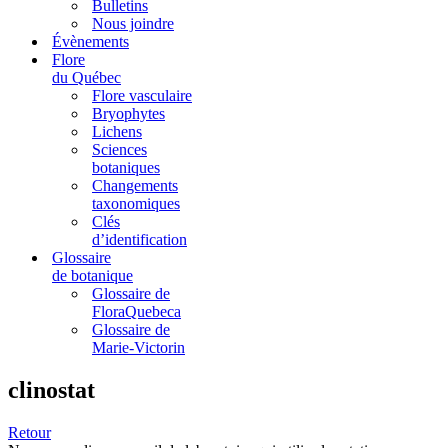
Bulletins
Nous joindre
Évènements
Flore
du Québec
Flore vasculaire
Bryophytes
Lichens
Sciences
botaniques
Changements
taxonomiques
Clés
d’identification
Glossaire
de botanique
Glossaire de
FloraQuebeca
Glossaire de
Marie-Victorin
clinostat
Retour