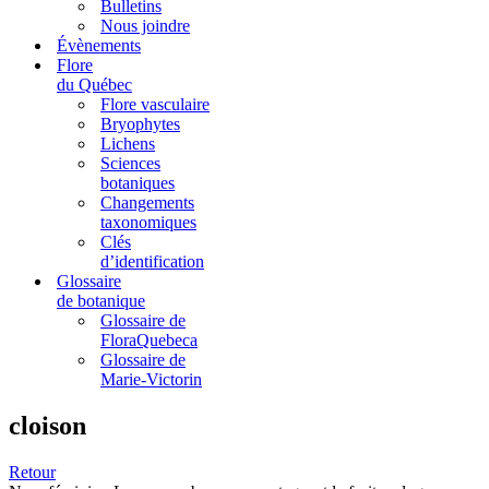
Bulletins
Nous joindre
Évènements
Flore
du Québec
Flore vasculaire
Bryophytes
Lichens
Sciences
botaniques
Changements
taxonomiques
Clés
d’identification
Glossaire
de botanique
Glossaire de
FloraQuebeca
Glossaire de
Marie-Victorin
cloison
Retour