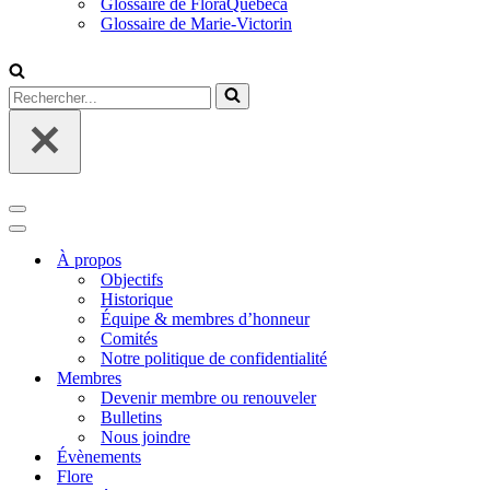
Glossaire de FloraQuebeca
Glossaire de Marie-Victorin
Rechercher...
Menu
de
Menu
navigation
de
À propos
navigation
Objectifs
Historique
Équipe & membres d’honneur
Comités
Notre politique de confidentialité
Membres
Devenir membre ou renouveler
Bulletins
Nous joindre
Évènements
Flore