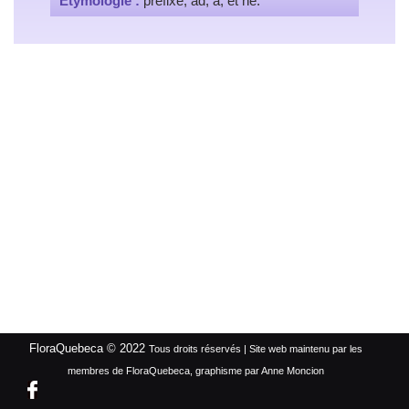
Étymologie :
préfixe, ad, à, et né.
FloraQuebeca © 2022
Tous droits réservés | Site web maintenu par les
membres de FloraQuebeca, graphisme par Anne Moncion