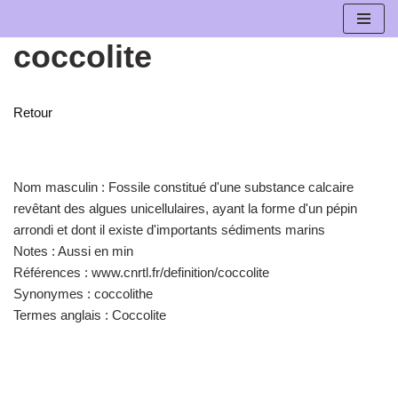
coccolite
Aller
au
contenu
Retour
Nom masculin :
Fossile constitué d'une substance calcaire
revêtant des algues unicellulaires, ayant la forme d'un pépin
arrondi et dont il existe d'importants sédiments marins
Notes :
Aussi en min
Références :
www.cnrtl.fr/definition/coccolite
Synonymes :
coccolithe
Termes anglais :
Coccolite