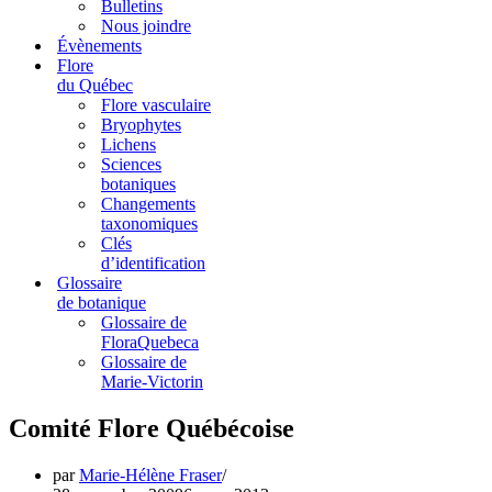
Bulletins
Nous joindre
Évènements
Flore
du Québec
Flore vasculaire
Bryophytes
Lichens
Sciences
botaniques
Changements
taxonomiques
Clés
d’identification
Glossaire
de botanique
Glossaire de
FloraQuebeca
Glossaire de
Marie-Victorin
Comité Flore Québécoise
par
Marie-Hélène Fraser