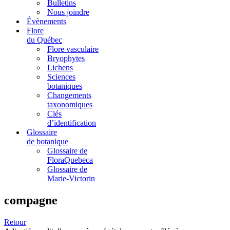
Bulletins
Nous joindre
Évènements
Flore
du Québec
Flore vasculaire
Bryophytes
Lichens
Sciences
botaniques
Changements
taxonomiques
Clés
d’identification
Glossaire
de botanique
Glossaire de
FloraQuebeca
Glossaire de
Marie-Victorin
compagne
Retour