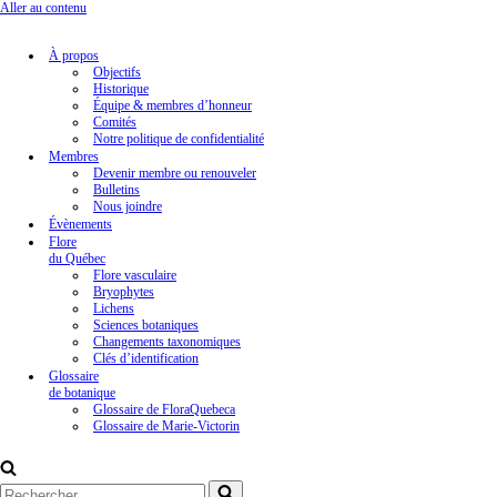
Aller au contenu
À propos
Objectifs
Historique
Équipe & membres d’honneur
Comités
Notre politique de confidentialité
Membres
Devenir membre ou renouveler
Bulletins
Nous joindre
Évènements
Flore
du Québec
Flore vasculaire
Bryophytes
Lichens
Sciences botaniques
Changements taxonomiques
Clés d’identification
Glossaire
de botanique
Glossaire de FloraQuebeca
Glossaire de Marie-Victorin
Rechercher...