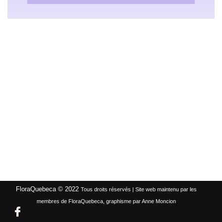
FloraQuebeca © 2022
Tous droits réservés | Site web maintenu par les
membres de FloraQuebeca, graphisme par Anne Moncion