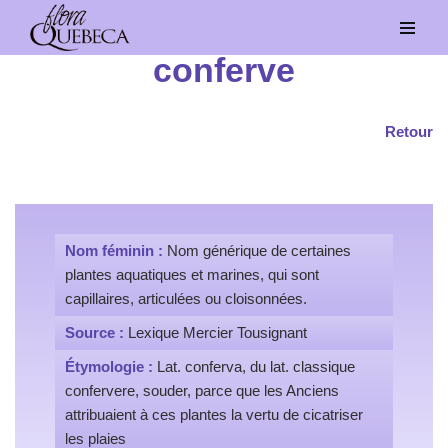
Aller
conferve
au
contenu
Retour
Nom féminin :
Nom générique de certaines
plantes aquatiques et marines, qui sont
capillaires, articulées ou cloisonnées.
Source :
Lexique Mercier Tousignant
Étymologie :
Lat. conferva, du lat. classique
confervere, souder, parce que les Anciens
attribuaient à ces plantes la vertu de cicatriser
les plaies