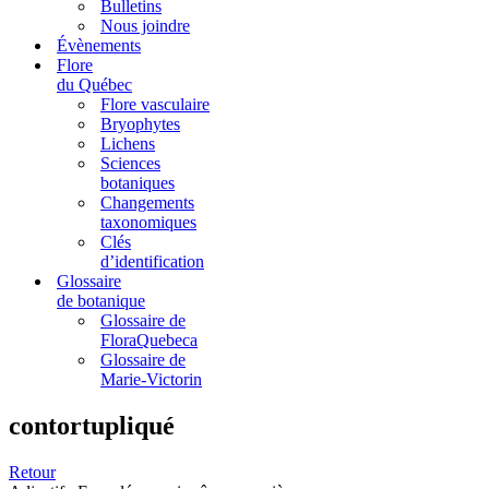
Bulletins
Nous joindre
Évènements
Flore
du Québec
Flore vasculaire
Bryophytes
Lichens
Sciences
botaniques
Changements
taxonomiques
Clés
d’identification
Glossaire
de botanique
Glossaire de
FloraQuebeca
Glossaire de
Marie-Victorin
contortupliqué
Retour