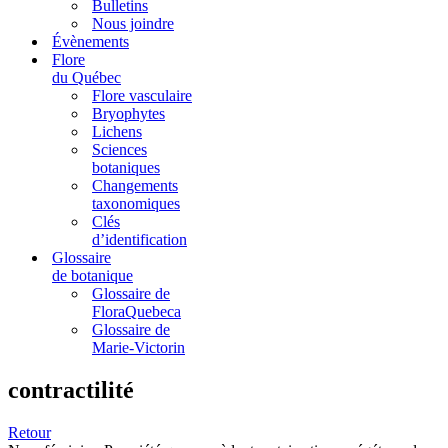
Bulletins
Nous joindre
Évènements
Flore
du Québec
Flore vasculaire
Bryophytes
Lichens
Sciences
botaniques
Changements
taxonomiques
Clés
d’identification
Glossaire
de botanique
Glossaire de
FloraQuebeca
Glossaire de
Marie-Victorin
contractilité
Retour