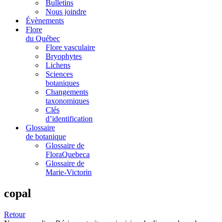
Bulletins
Nous joindre
Évènements
Flore
du Québec
Flore vasculaire
Bryophytes
Lichens
Sciences
botaniques
Changements
taxonomiques
Clés
d’identification
Glossaire
de botanique
Glossaire de
FloraQuebeca
Glossaire de
Marie-Victorin
copal
Retour