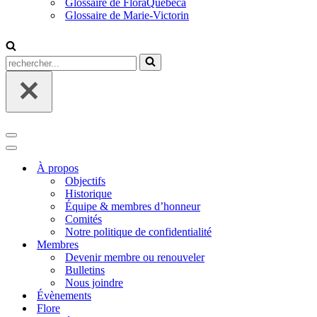
Glossaire de FloraQuebeca
Glossaire de Marie-Victorin
Rechercher...
Menu
de
Menu
navigation
de
À propos
navigation
Objectifs
Historique
Équipe & membres d’honneur
Comités
Notre politique de confidentialité
Membres
Devenir membre ou renouveler
Bulletins
Nous joindre
Évènements
Flore