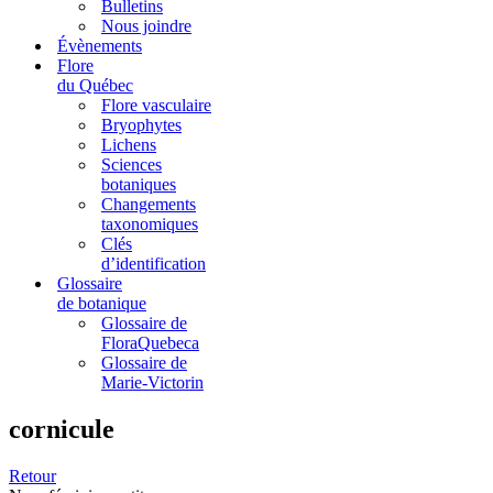
Bulletins
Nous joindre
Évènements
Flore
du Québec
Flore vasculaire
Bryophytes
Lichens
Sciences
botaniques
Changements
taxonomiques
Clés
d’identification
Glossaire
de botanique
Glossaire de
FloraQuebeca
Glossaire de
Marie-Victorin
cornicule
Retour