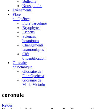
Bulletins
Nous joindre
Évènements
Flore
du Québec
Flore vasculaire
Bryophytes
Lichens
Sciences
botaniques
Changements
taxonomiques
Clés
d’identification
Glossaire
de botanique
Glossaire de
FloraQuebeca
Glossaire de
Marie-Victorin
coronule
Retour