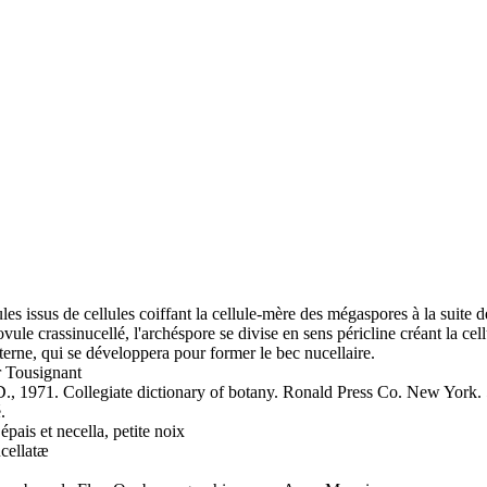
les issus de cellules coiffant la cellule-mère des mégaspores à la suite d
vule crassinucellé, l'archéspore se divise en sens péricline créant la cel
xterne, qui se développera pour former le bec nucellaire.
 Tousignant
 1971. Collegiate dictionary of botany. Ronald Press Co. New York. 
.
 épais et necella, petite noix
cellatæ