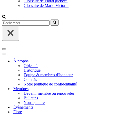
Glossaire de FloraQuebeca
Glossaire de Marie-Victorin
Rechercher...
Menu
de
Menu
navigation
de
À propos
navigation
Objectifs
Historique
Équipe & membres d’honneur
Comités
Notre politique de confidentialité
Membres
Devenir membre ou renouveler
Bulletins
Nous joindre
Évènements
Flore