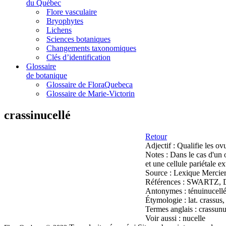
du Québec
Flore vasculaire
Bryophytes
Lichens
Sciences botaniques
Changements taxonomiques
Clés d’identification
Glossaire
de botanique
Glossaire de FloraQuebeca
Glossaire de Marie-Victorin
crassinucellé
Retour
Adjectif :
Qualifie les ovu
Notes :
Dans le cas d'un o
et une cellule pariétale e
Source :
Lexique Mercier
Références :
SWARTZ, D.,
Antonymes :
ténuinucellé
Étymologie :
lat. crassus,
Termes anglais :
crassunu
Voir aussi :
nucelle